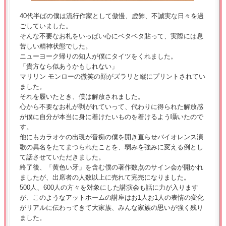
40代半ばの僕は流行作家として傲慢、虚飾、不誠実な日々を過
ごしていました。
そんな不要なお札をいっぱい心にベタベタ貼って、実際には息
苦しい精神状態でした。
ニューヨーク帰りの知人が僕にタイツをくれました。
「貴方なら似あうかもしれない」
マリリン モンローの微笑の顔がズラリと縦にプリントされてい
ました。
それを履いたとき、僕は解放されました。
心から不要なお札が剥がれていって、代わりに得られた解放感
が僕に自分が本当に身に着けたいものを着けるよう囁いたので
す。
他にもカラオケの出現が音痴の僕を開き直らせバイオレンス演
歌の異名をたてまつられたことを、弱みを強みに変える例とし
て話させていただきました。
終了後、「黄色い牙」を含む僕の著作数点のサイン会が開かれ
ましたが、出席者の人数以上に売れて完売になりました。
500人、600人の方々を対象にした講演会も話に力が入ります
が、このようなアットホームの講座はお1人お1人の表情の変化
がリアルに伝わってきて大家族、みんな家族の思いが強く残り
ました。