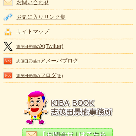
お問い合わせ
お気に入りリンク集
サイトマップ
X(Twitter)
志茂田景樹の
アメーバブログ
志茂田景樹の
ブログ
志茂田景樹の
(旧)