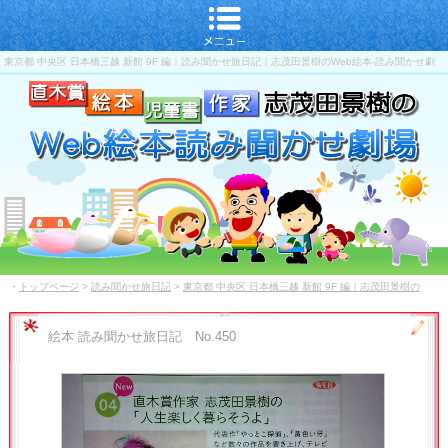
東京都 中央区 日本橋三越 新館 9F 編｜読み聞かせ旅日記｜志茂田景樹のWeb絵本-読み聞かせ劇
場｜しもだ-かげき｜直木賞-児童書-作家
・
トップページ
>
読み聞かせ旅日記
>
東京都 中央区 日本橋三越 新館 9F 編｜志茂田景樹の
Web絵本-読み聞かせ劇場｜しもだ-かげき｜直木賞-児童書-作家
絵本 読み聞かせ旅日記 No.450