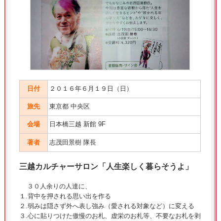
日付
２０１６年６月１９日（日）
旅先
東京都 中央区
会場
日本橋三越 新館 9F
著者
志茂田景樹 隊長
三越カルチャーサロン「人生楽しく暮らそうよ」
３０人余りの人達に、
１.背中を押される思い出を作る
２.弱みは隠さず外へ表し強み（愛される対象など）に変える
３.心に貼りつけた傲慢のお札、虚栄のお札等、不要なお札を剥