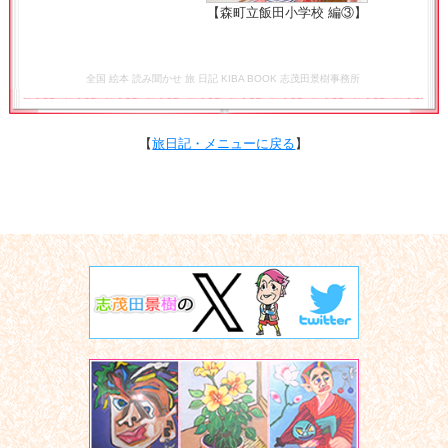
【森町立飯田小学校 編③】
全国 絵本 読み聞かせ 旅 日記 KIBA BOOK 志茂田景樹事務所
【
旅日記・メニューに戻る
】