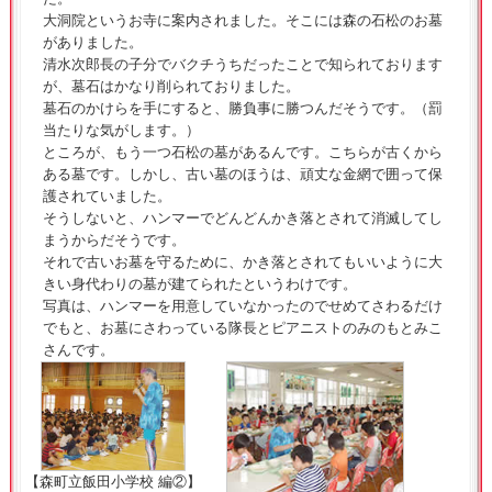
大洞院というお寺に案内されました。そこには森の石松のお墓
がありました。
清水次郎長の子分でバクチうちだったことで知られております
が、墓石はかなり削られておりました。
墓石のかけらを手にすると、勝負事に勝つんだそうです。（罰
当たりな気がします。）
ところが、もう一つ石松の墓があるんです。こちらが古くから
ある墓です。しかし、古い墓のほうは、頑丈な金網で囲って保
護されていました。
そうしないと、ハンマーでどんどんかき落とされて消滅してし
まうからだそうです。
それで古いお墓を守るために、かき落とされてもいいように大
きい身代わりの墓が建てられたというわけです。
写真は、ハンマーを用意していなかったのでせめてさわるだけ
でもと、お墓にさわっている隊長とピアニストのみのもとみこ
さんです。
【森町立飯田小学校 編②】