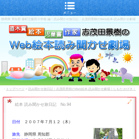
静岡県 周知郡 森町立飯田小学校 編｜読み聞かせ旅日記｜志茂田景樹のWeb絵本-読み聞かせ劇場
｜しもだ-かげき｜直木賞-児童書-作家
・
トップページ
>
読み聞かせ旅日記｜志茂田景樹のWeb絵本-読み聞かせ劇場｜しもだ-かげき｜
直木賞-児童書-作家
絵本 読み聞かせ旅日記 No.94
日付
２００７年７月１２（木）
旅先
静岡県 周知郡