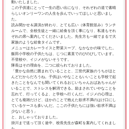
動いたしました。
この子供達にとって一生の思い出になり、それぞれの道で素晴
らしいオンリーワンの人生を歩んでいってほしいと思いまし
た。
読み聞かせ＆講演が終わり、とても広い（体育館並み）ランチ
ルームで、全校生徒と一緒に給食を頂く事になり、私達もそれ
ぞれの席へ案内してくださいました。先生方も一緒でまるで大
家族のような給食タイムです。
メニューはカレーライスと野菜スープ、なかなかの味でした。
飯田小学校の子供たちは、じつに素直でのびのびしています。
不登校や、イジメがないそうです。
隊長はその理由を、二つに絞られておりました。
「豊かな自然に囲まれていることと、三世代家族のうちがほと
んどだからだろうね。子供はいやなこともいいことも学校で起
きたことをなんでも聞いてくれるおじいちゃんおばあちゃんが
いることで、ストレスを解消できる。励まされていやなことを
忘れて、行ってくるよ、と学校へ行くんだ。イジメの心理は、
とても複雑だけど、ほかのことで抱えた欲求不満のはけ口にし
ているケースも多いんだ。ここの子供たちには強い欲求不満は
少ないと思う」
と、おしゃっておりました。
掛川まで送って頂く途中、校長先生が森町を案内してくれまし
た。