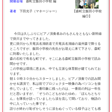
開催会場
森町立飯田小学校 編
著者
下田光子（マネージャー）
【森町立飯田小学校
編①】
今日は久しぶりにピアノ演奏者みのもさんをともない新幹線
で掛川までやってきました。
更に掛川から天竜浜名湖鉄道で天竜浜名湖線の遠州森で降りる
ところですが、飯田小学校の先生がお迎えに来て下さり、森町
に到着いたしました。
森の石松で有名な町です。そこにある森町立飯田小学校で読み
聞かせです。
この学校は環境に恵まれ、中でも立派な体育館が建てられてお
ります。
朝１０時３０分からスタートしました。ピアノ演奏での読み聞
かせ＆講演で、私は前でプロジェクター映像の為パソコンを操
作していまして、一番印象に残ったのは、一番前の列は一年生
だと思いますが、「ぞうのこどもがみたゆめ」「ぽんちとちり
ん」を隊長が語っていましたら涙を流して聞いており、物語の
中に入っていった事です。
語りが終わり恥ずかしそうに涙をぬぐっている様子はとても感