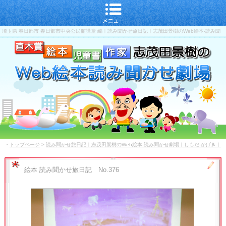
埼玉県 春日部市 春日部市中央公民館講堂 編｜読み聞かせ旅日記｜志茂田景樹のWeb絵本-読み聞
かせ劇場｜しもだ-かげき｜直木賞-児童書-作家
・
トップページ
>
読み聞かせ旅日記｜志茂田景樹のWeb絵本-読み聞かせ劇場｜しもだ-かげき｜
直木賞-児童書-作家
絵本 読み聞かせ旅日記 No.376