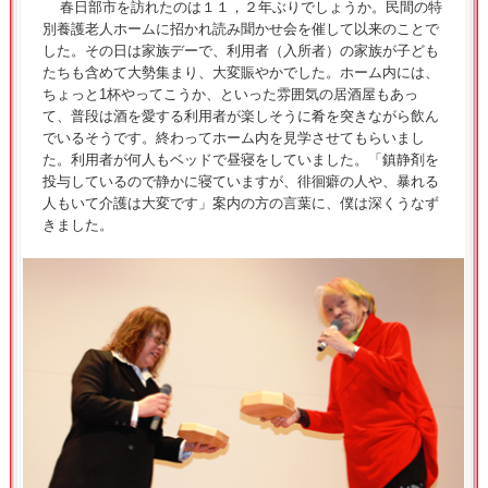
春日部市を訪れたのは１１，２年ぶりでしょうか。民間の特
別養護老人ホームに招かれ読み聞かせ会を催して以来のことで
した。その日は家族デーで、利用者（入所者）の家族が子ども
たちも含めて大勢集まり、大変賑やかでした。ホーム内には、
ちょっと1杯やってこうか、といった雰囲気の居酒屋もあっ
て、普段は酒を愛する利用者が楽しそうに肴を突きながら飲ん
でいるそうです。終わってホーム内を見学させてもらいまし
た。利用者が何人もベッドで昼寝をしていました。「鎮静剤を
投与しているので静かに寝ていますが、徘徊癖の人や、暴れる
人もいて介護は大変です」案内の方の言葉に、僕は深くうなず
きました。