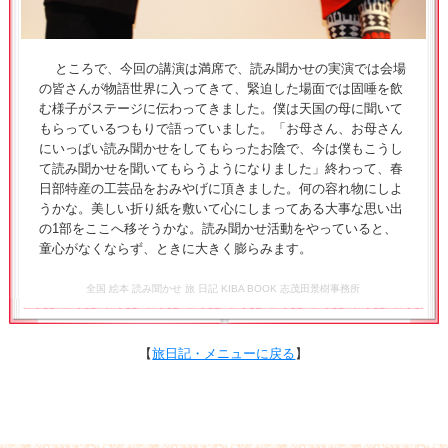
ところで、今回の講演は満席で、読み聞かせの実演では会場
の皆さんが物語世界に入ってきて、緊迫した場面では固唾を飲
む様子がステージに伝わってきました。僕は天国の母に聞いて
もらっているつもりで語っていました。「お母さん、お母さん
にいっぱい読み聞かせをしてもらったお陰で、今は僕もこうし
て読み聞かせを聞いてもらうようになりました」終わって、春
日部特産の工芸品をおみやげに頂きました。何の容れ物にしよ
うかな。美しい折り紙を敷いて心にしまってある大事な思い出
の1部をここへ移そうかな。読み聞かせ活動をやっていると、
童心がなくならず、ときに大きく膨らみます。
全国 絵本 読み聞かせ 旅 日記 KIBA BOOK 志茂田景樹事務所
【
旅日記・メニューに戻る
】