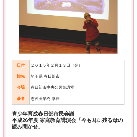
日付
２０１５年２月１３日（金）
旅先
埼玉県 春日部市
会場
春日部市中央公民館講堂
著者
志茂田景樹 隊長
青少年育成春日部市民会議
平成26年度 家庭教育講演会「今も耳に残る母の
読み聞かせ」