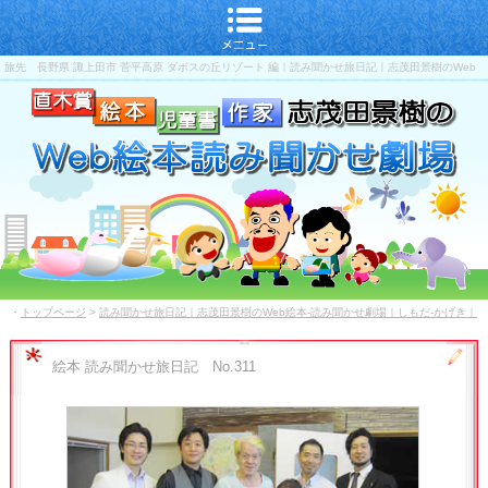
旅先 長野県 諏上田市 菅平高原 ダボスの丘リゾート 編｜読み聞かせ旅日記｜志茂田景樹のWeb
絵本-読み聞かせ劇場｜しもだ-かげき｜直木賞-児童書-作家
・
トップページ
>
読み聞かせ旅日記｜志茂田景樹のWeb絵本-読み聞かせ劇場｜しもだ-かげき｜
直木賞-児童書-作家
絵本 読み聞かせ旅日記 No.311