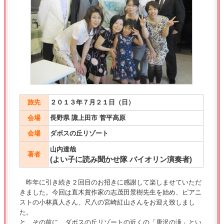
旅先
２０１３年７月２１日（日）
会場
長野県 諏上田市 菅平高原
会場
ダボスの丘リゾート
山内達哉
著者
(よい子に読み聞かせ隊 バイオリン演奏者)
昨年に引き続き２回目のお招きに感謝して楽しませていただ
きました。今回は直木賞作家の志茂田景樹先生を始め、ピアニ
ストの小林真人さん、尺八の宮崎紅山さんをお迎え致しまし
た。
と、その前に、ダボスの丘リゾートの近くの「唐沢の滝」とい