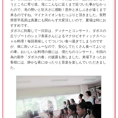
うところに寄り道。滝にこんなに近くまで近づいた事がなかっ
たので、滝の勢いと壮大さに感動！意外と水しぶきが遠くまで
来るのですね。マイナスイオンをたっぷりと頂きました。長野
県菅平高原は真夏にも関わらず大変涼しいので、夏場は特にお
すすめです。
ダボスに到着して一日目は、ディナーとコンサート。ダボスの
丘リゾートのシェフ美喜さんによるマクロビオティックスペシ
ャル料理！毎回美味しくてついつい食べ過ぎてしまうのです
が、体に良いメニューなので、安心してたくさん食べてよいと
の事。おいしいお料理の後には、僕たちのコンサート。今回の
為の新作「ダボスの春」の披露も致しました。来場下さったお
客様には、静かな夜にゆったりと音楽を楽しんでいただきまし
た。