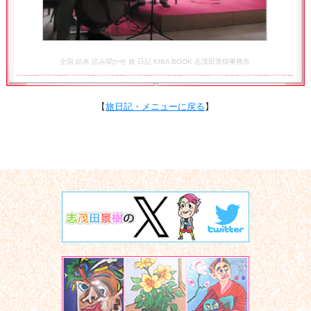
全国 絵本 読み聞かせ 旅 日記 KIBA BOOK 志茂田景樹事務所
【
旅日記・メニューに戻る
】