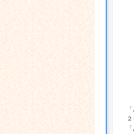
「
２
「