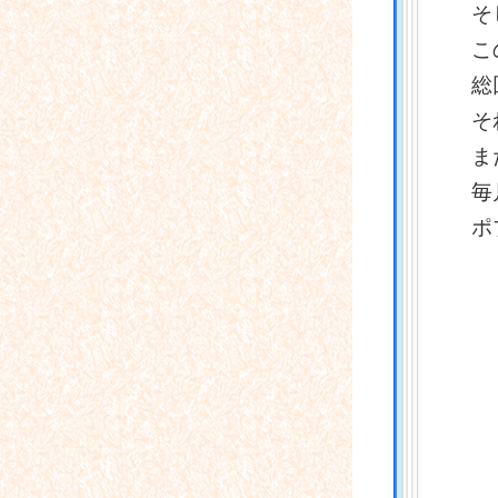
そ
こ
総
そ
ま
毎
ポ