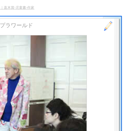
｜直木賞-児童書-作家
ポプラワールド