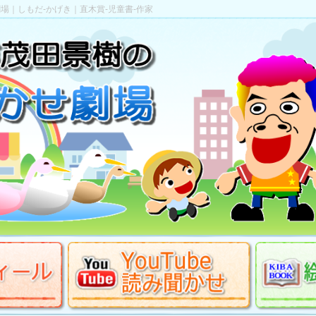
場｜しもだ-かげき｜直木賞-児童書-作家