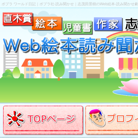
ポプラ ワールド日記｜ポプラ社-読み聞かせ｜志茂田景樹のWeb絵本-読み聞かせ劇