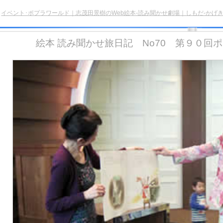
>
イベント･ポプラワールド｜志茂田景樹のWeb絵本-読み聞かせ劇場｜しもだ-かげき
絵本 読み聞かせ旅日記 No70 第９０回