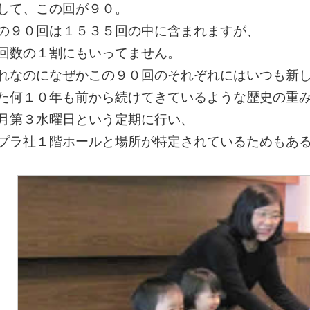
して、この回が９０。
の９０回は１５３５回の中に含まれますが、
回数の１割にもいってません。
れなのになぜかこの９０回のそれぞれにはいつも新
た何１０年も前から続けてきているような歴史の重
月第３水曜日という定期に行い、
プラ社１階ホールと場所が特定されているためもあ