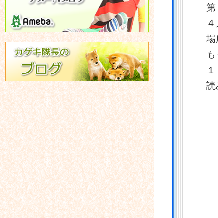
第
４
場
も
１
読