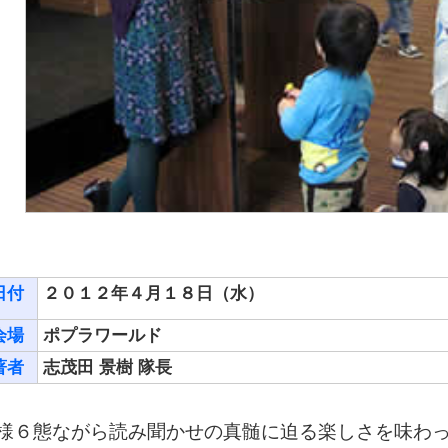
日付
２０１２年４月１８日（水）
会場
ポプラワールド
著者
志茂田 景樹 隊長
様６態ながら読み聞かせの真髄に迫る楽しさを味わ