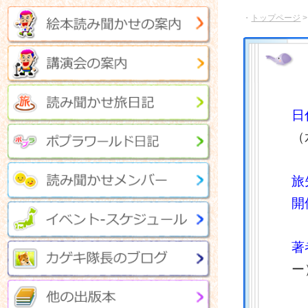
・
トップページ
日
（
旅
開
著
ー