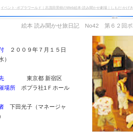
>
イベント･ポプラワールド｜志茂田景樹のWeb絵本-読み聞かせ劇場｜しもだ-かげき
絵本 読み聞かせ旅日記 No42 第６２回
付
２００９年７月１５日
水）
先
東京都 新宿区
催場所
ポプラ社1Ｆホール
者
下田光子（マネージャ
）