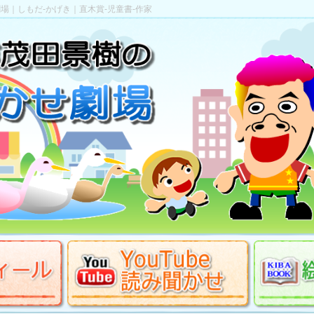
場｜しもだ-かげき｜直木賞-児童書-作家