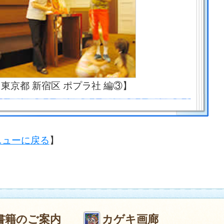
東京都 新宿区 ポプラ社 編③】
ニューに戻る
】
書籍のご案内
カゲキ画廊