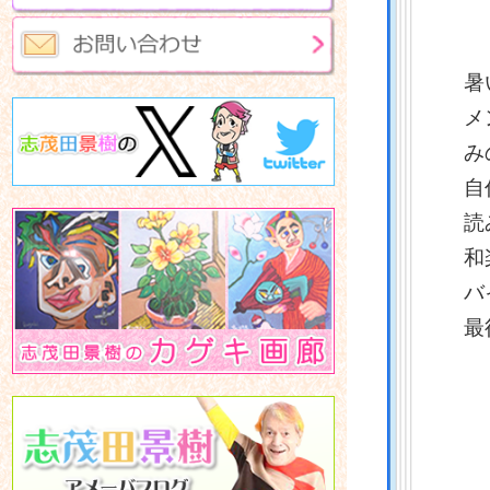
今
暑
メ
み
自
読
和
バ
最