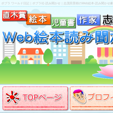
ポプラ ワールド日記｜ポプラ社-読み聞かせ｜志茂田景樹のWeb絵本-読み聞かせ劇