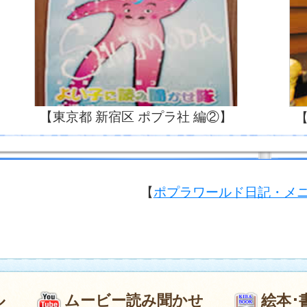
【東京都 新宿区 ポプラ社 編②】
【
【
ポプラワールド日記・メ
ル
ムービー読み聞かせ
絵本･