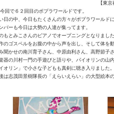
【東京
回で６２回目のポプラワールドです。
い日の中、今日もたくさんの方々がポプラワールド
ンバーも今日は大勢の人達が集ってます。
のもとみこさんのピアノでオープニングとなりまし
作のゴスペルをお腹の中から声を出し、そして体を
み聞かせの南川育子さん、中原由利さん、高野節子
楽器の川村一門の手遊びと語りや、バイオリンの山
イオリン」で小さな子どもも真剣に聴き入りました
後は志茂田景樹隊長の「えらいえらい」の大型絵本