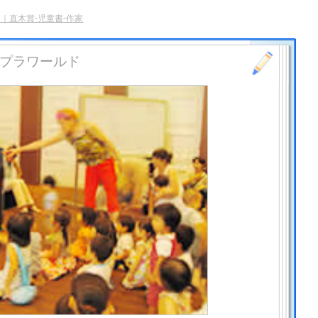
｜直木賞-児童書-作家
ポプラワールド