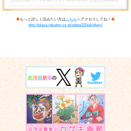
志茂田景樹-カゲキ隊長のブログ KIBA BOOK 志茂田景樹事務所
◆
もっと詳しく読みたい方は
こちら
へアクセスしてね！
◆
http://plaza.rakuten.co.jp/odata325juk/diary/