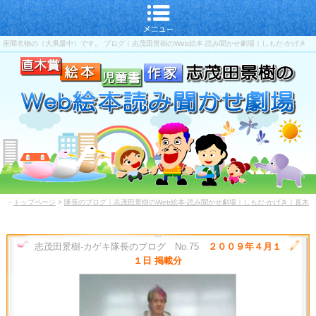
座間名物の［大凧最中］です。 ブログ｜志茂田景樹のWeb絵本-読み聞かせ劇場｜しもだ-かげき
｜直木賞-児童書-作家
・
トップページ
>
隊長のブログ｜志茂田景樹のWeb絵本-読み聞かせ劇場｜しもだ-かげき｜直木
賞-児童書-作家
志茂田景樹-カゲキ隊長のブログ No.75
２００９年４月１
１日 掲載分