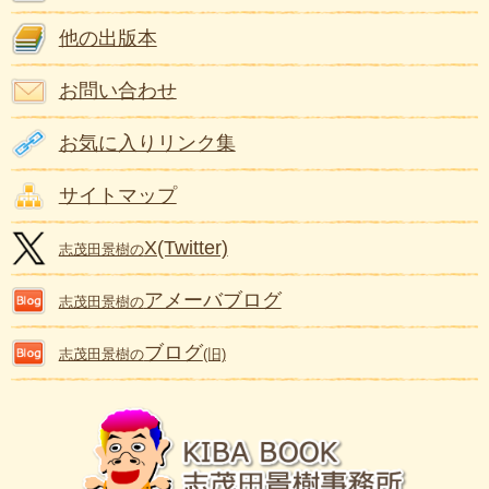
他の出版本
お問い合わせ
お気に入りリンク集
サイトマップ
X(Twitter)
志茂田景樹の
アメーバブログ
志茂田景樹の
ブログ
志茂田景樹の
(旧)