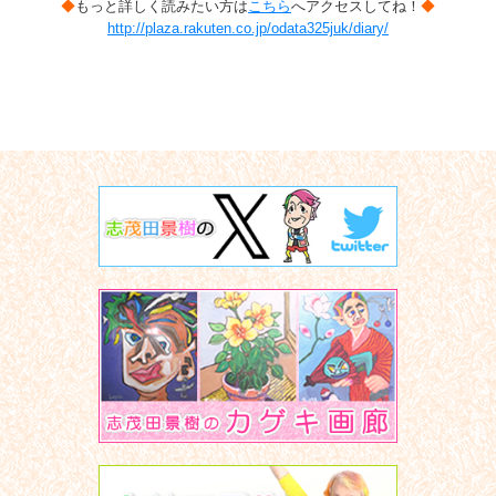
◆
もっと詳しく読みたい方は
こちら
へアクセスしてね！
◆
http://plaza.rakuten.co.jp/odata325juk/diary/