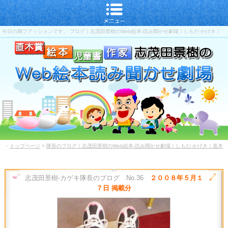
今日の脚フアッションです。 ブログ｜志茂田景樹のWeb絵本-読み聞かせ劇場｜しもだ-かげき｜
直木賞-児童書-作家
・
トップページ
>
隊長のブログ｜志茂田景樹のWeb絵本-読み聞かせ劇場｜しもだ-かげき｜直木
賞-児童書-作家
志茂田景樹-カゲキ隊長のブログ No.36
２００８年５月１
７日 掲載分