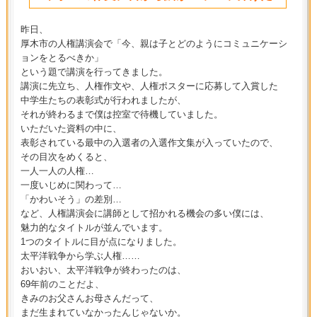
昨日、
厚木市の人権講演会で「今、親は子とどのようにコミュニケーシ
ョンをとるべきか」
という題で講演を行ってきました。
講演に先立ち、人権作文や、人権ポスターに応募して入賞した
中学生たちの表彰式が行われましたが、
それが終わるまで僕は控室で待機していました。
いただいた資料の中に、
表彰されている最中の入選者の入選作文集が入っていたので、
その目次をめくると、
一人一人の人権…
一度いじめに関わって…
「かわいそう」の差別…
など、人権講演会に講師として招かれる機会の多い僕には、
魅力的なタイトルが並んでいます。
1つのタイトルに目が点になりました。
太平洋戦争から学ぶ人権……
おいおい、太平洋戦争が終わったのは、
69年前のことだよ、
きみのお父さんお母さんだって、
まだ生まれていなかったんじゃないか。