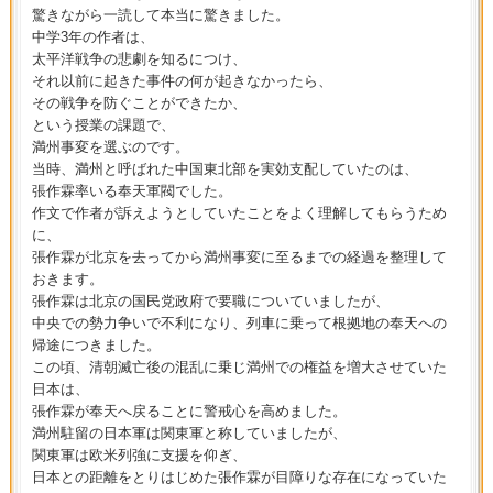
驚きながら一読して本当に驚きました。
中学3年の作者は、
太平洋戦争の悲劇を知るにつけ、
それ以前に起きた事件の何が起きなかったら、
その戦争を防ぐことができたか、
という授業の課題で、
満州事変を選ぶのです。
当時、満州と呼ばれた中国東北部を実効支配していたのは、
張作霖率いる奉天軍閥でした。
作文で作者が訴えようとしていたことをよく理解してもらうため
に、
張作霖が北京を去ってから満州事変に至るまでの経過を整理して
おきます。
張作霖は北京の国民党政府で要職についていましたが、
中央での勢力争いで不利になり、列車に乗って根拠地の奉天への
帰途につきました。
この頃、清朝滅亡後の混乱に乗じ満州での権益を増大させていた
日本は、
張作霖が奉天へ戻ることに警戒心を高めました。
満州駐留の日本軍は関東軍と称していましたが、
関東軍は欧米列強に支援を仰ぎ、
日本との距離をとりはじめた張作霖が目障りな存在になっていた