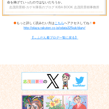
命を捧げていったのではないだろうか。
志茂田景樹-カゲキ隊長のブログ KIBA BOOK 志茂田景樹事務所
◆
もっと詳しく読みたい方は
こちら
へアクセスしてね！
◆
http://plaza.rakuten.co.jp/odata325juk/diary/
【←ふだん着ブログ一覧に戻る】