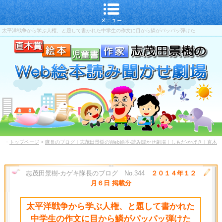
太平洋戦争から学ぶ人権、と題して書かれた中学生の作文に目から鱗がパッパッ弾けた
・
トップページ
>
隊長のブログ｜志茂田景樹のWeb絵本-読み聞かせ劇場｜しもだ-かげき｜直木
賞-児童書-作家
志茂田景樹-カゲキ隊長のブログ No.344
２０１４年１２
月６日 掲載分
太平洋戦争から学ぶ人権、と題して書かれた
中学生の作文に目から鱗がパッパッ弾けた