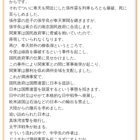
からです。
それでついに奉天を間近にした張作霖を列車もろとも爆破、死に
至らしめました。
張作霖の息子の張学良が奉天軍閥を継ぎますが、
張学良は蒋介石の南京国民政府に合流します。
関東軍は国民政府軍に脅威を抱いていたので、
座視していられなくなります。
再び、奉天郊外の柳条湖というところで、
今度は線路を爆破するという事件を起こし、
国民政府軍の仕業に見せかけました。
この事件により関東軍との間に軍事衝突が起こり、
関東軍は勝利を収め満州全域を支配しました。
これが満洲事変で、
国民政府は国際連盟に日本を提訴し、
日本は国際連盟を脱退するという事態を招きます。
日中の対立はやがて本格的な日中戦争へ発展し、
欧米諸国は石油などの日本への輸出を禁止し、
大陸からの撤兵を求めました。
追い詰められた日本は、
真珠湾攻撃を敢行し、
太平洋戦争が始まる。
そういう流れの中で、中学生の作者は、
どうすれば満州事変を起こさずにすんだか、