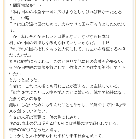
と問題提起を行い、
「私は日本の権益を中国に広げようとしなければ良かったと思
う。…中略…
日本は自分達の国のために、力をつけて国を守ろうとしたのだろ
う。
しかし私はそれが正しいとは思えない。なぜなら日本は
相手の中国の気持ちを考えられていないからだ。…中略…
それぞれの国の権利をもっと大切にして、お互いを尊重するべき
だったのだ」
素直に純粋に考えれば、このとおりで他に何の言葉も必要ない。
何だか日中韓の首脳を前にして、作者にこの作文を朗読してもら
いたい、
とふっと思った。
作者は、これは人権でも同じことが言える、と主張している。
「戦争を学ぶことは人権を学ぶことに繋がる。戦争で犠牲になっ
た多くの人の命を
無駄にしないためにも学んだことを活かし、私達の手で平和な未
来を創っていきたい」
作文の末尾の言葉は、僕の胸にしみた。
僕の15歳上の兄は昭和20年8月に旧満州の地で戦死している。
戦争の犠牲になった人達は、
しっかりと人権が守られた平和な未来社会を願って、