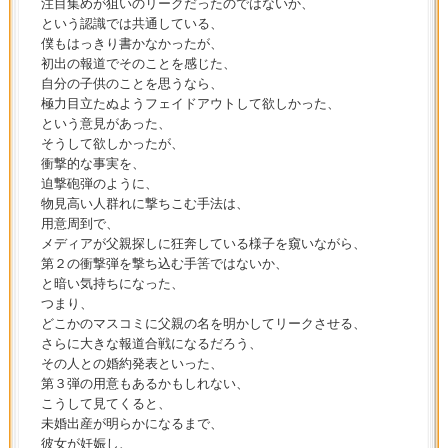
注目集めが狙いのリークだったのではないか、
という認識では共通している、
僕もはっきり書かなかったが、
初出の報道でそのことを感じた、
自分の子供のことを思うなら、
極力目立たぬようフェイドアウトして欲しかった、
という意見があった、
そうして欲しかったが、
衝撃的な事実を、
迫撃砲弾のように、
物見高い人群れに撃ちこむ手法は、
用意周到で、
メディアが父親探しに狂奔している様子を窺いながら、
第２の衝撃弾を撃ち込む手筈ではないか、
と暗い気持ちになった、
つまり、
どこかのマスコミに父親の名を明かしてリークさせる、
さらに大きな報道合戦になるだろう、
その人との婚約発表といった、
第３弾の用意もあるかもしれない、
こうして見てくると、
未婚出産が明らかになるまで、
彼女が妊娠し、