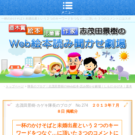
一杯のかけそばと未婚出産という２つのキーワードをつなぐ…に頂いた３つのコメントにはスポ
ーツ界とメデイアを憂う真摯な思いが滲んでいる
・
トップページ
>
隊長のブログ｜志茂田景樹のWeb絵本-読み聞かせ劇場｜しもだ-かげき｜直木
賞-児童書-作家
志茂田景樹-カゲキ隊長のブログ No.274
２０１３年７月
８日 掲載分
一杯のかけそばと未婚出産という２つのキー
ワードをつなぐ…に頂いた３つのコメントに