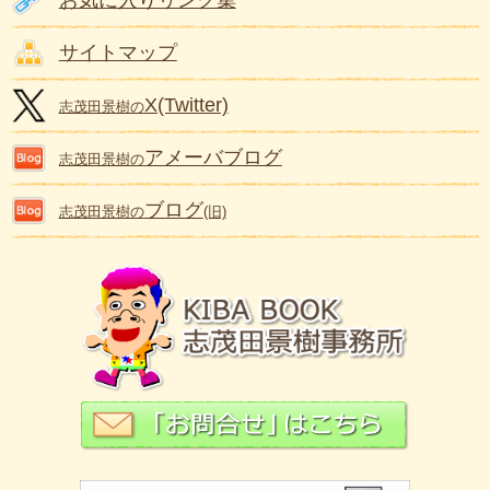
お気に入りリンク集
サイトマップ
X(Twitter)
志茂田景樹の
アメーバブログ
志茂田景樹の
ブログ
志茂田景樹の
(旧)