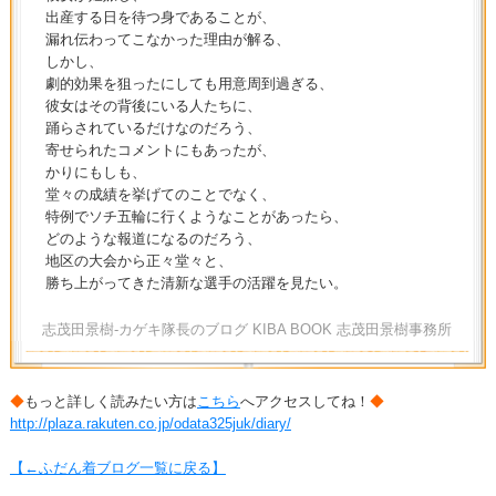
出産する日を待つ身であることが、
漏れ伝わってこなかった理由が解る、
しかし、
劇的効果を狙ったにしても用意周到過ぎる、
彼女はその背後にいる人たちに、
踊らされているだけなのだろう、
寄せられたコメントにもあったが、
かりにもしも、
堂々の成績を挙げてのことでなく、
特例でソチ五輪に行くようなことがあったら、
どのような報道になるのだろう、
地区の大会から正々堂々と、
勝ち上がってきた清新な選手の活躍を見たい。
志茂田景樹-カゲキ隊長のブログ KIBA BOOK 志茂田景樹事務所
◆
もっと詳しく読みたい方は
こちら
へアクセスしてね！
◆
http://plaza.rakuten.co.jp/odata325juk/diary/
【←ふだん着ブログ一覧に戻る】