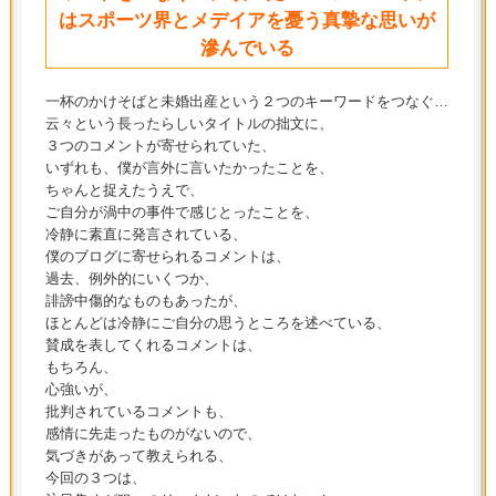
はスポーツ界とメデイアを憂う真摯な思いが
滲んでいる
一杯のかけそばと未婚出産という２つのキーワードをつなぐ…
云々という長ったらしいタイトルの拙文に、
３つのコメントが寄せられていた、
いずれも、僕が言外に言いたかったことを、
ちゃんと捉えたうえで、
ご自分が渦中の事件で感じとったことを、
冷静に素直に発言されている、
僕のブログに寄せられるコメントは、
過去、例外的にいくつか、
誹謗中傷的なものもあったが、
ほとんどは冷静にご自分の思うところを述べている、
賛成を表してくれるコメントは、
もちろん、
心強いが、
批判されているコメントも、
感情に先走ったものがないので、
気づきがあって教えられる、
今回の３つは、