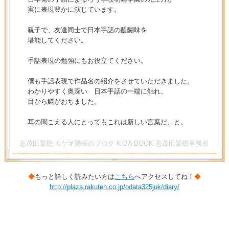
実に表現豊かに演じています。
親子で、友達同士で日本手話の醍醐味を
堪能してください。
手話表現の勉強にもお役立てください。
僕も手話表現で作品名の紹介をさせていただきました。
わかりやすく奥深い 日本手話の一端に触れ、
目から鱗がおちました。
耳の聞こえる人にとってもこれは新しい言葉だ、と。
志茂田景樹-カゲキ隊長のブログ KIBA BOOK 志茂田景樹事務所
◆
もっと詳しく読みたい方は
こちら
へアクセスしてね！
◆
http://plaza.rakuten.co.jp/odata325juk/diary/