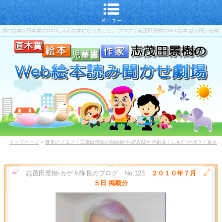
僕の絵本が日本発のDVDしゅわ絵本になりました。 ブログ｜志茂田景樹のWeb絵本-読み聞かせ劇
場｜しもだ-かげき｜直木賞-児童書-作家
・
トップページ
>
隊長のブログ｜志茂田景樹のWeb絵本-読み聞かせ劇場｜しもだ-かげき｜直木
賞-児童書-作家
志茂田景樹-カゲキ隊長のブログ No.123
２０１０年７月
５日 掲載分