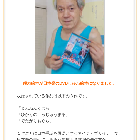
僕の絵本が日本発のDVDしゅわ絵本になりました。
収録されている作品は以下の３作です。
「まんねんくじら」
「ひかりの二っじゅうまる」
「でたがりもぐら」
１作ごとに日本手話を母語とするネイティブサイナーで、
日本発の手話によるろう学校明晴学園の先生方が